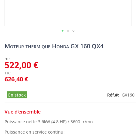
Skip
to
Moteur thermique Honda GX 160 QX4
the
beginning
of
522,00 €
the
images
626,40 €
gallery
En stock
Réf.
GX160
Vue d’ensemble
Puissance nette 3.6kW (4.8 HP) / 3600 tr/mn
Puissance en service continu: