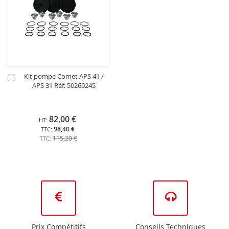
Kit pompe Comet APS 41 /
Ajouter
APS 31 Réf: 50260245
au
panier
82,00 €
98,40 €
115,20 €
Prix Compétitifs
Conseils Techniques