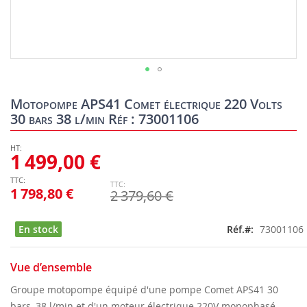
Skip
to
Motopompe APS41 Comet électrique 220 Volts
the
30 bars 38 l/min Réf : 73001106
beginning
of
the
1 499,00 €
images
gallery
1 798,80 €
2 379,60 €
En stock
Réf.
73001106
Vue d’ensemble
Groupe motopompe équipé d'une pompe Comet APS41 30
bars, 38 l/min et d'un moteur électrique 220V monophasé.