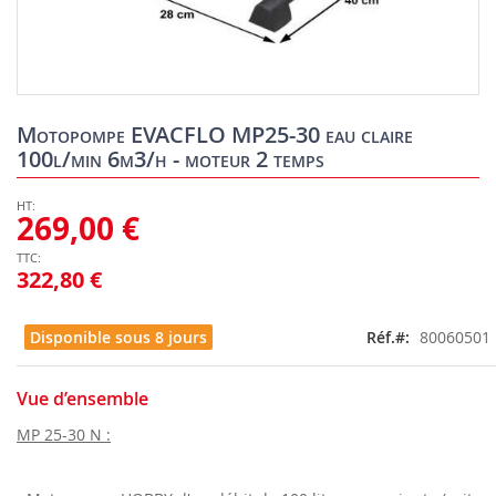
Skip
to
Motopompe EVACFLO MP25-30 eau claire
the
100l/min 6m3/h - moteur 2 temps
beginning
of
the
269,00 €
images
gallery
322,80 €
Disponible sous 8 jours
Réf.
80060501
Vue d’ensemble
MP 25-30 N :