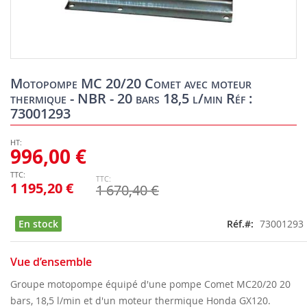
Skip
to
Motopompe MC 20/20 Comet avec moteur
the
thermique - NBR - 20 bars 18,5 l/min Réf :
beginning
73001293
of
the
images
996,00 €
gallery
1 195,20 €
1 670,40 €
En stock
Réf.
73001293
Vue d’ensemble
Groupe motopompe équipé d'une pompe Comet MC20/20 20
bars, 18,5 l/min et d'un moteur thermique Honda GX120.