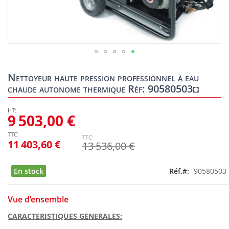
Skip
to
Nettoyeur haute pression professionnel à eau
the
chaude autonome thermique Réf: 90580503◘
beginning
of
the
9 503,00 €
images
gallery
11 403,60 €
13 536,00 €
En stock
Réf.
90580503
Vue d’ensemble
CARACTERISTIQUES GENERALES: