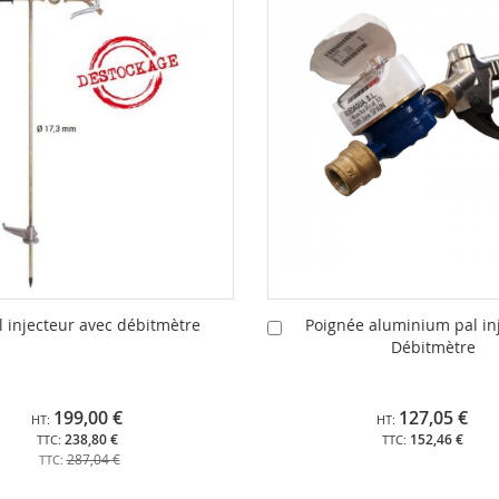
l injecteur avec débitmètre
Poignée aluminium pal in
Ajouter
Débitmètre
au
panier
199,00 €
127,05 €
238,80 €
152,46 €
287,04 €