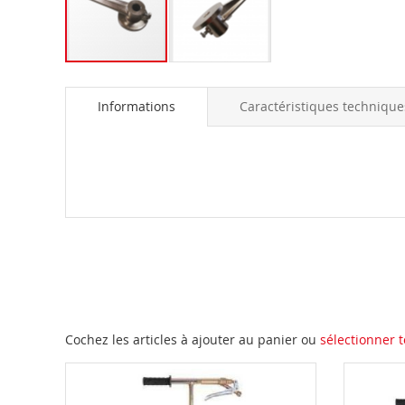
Skip
to
Informations
Caractéristiques technique
the
beginning
of
the
images
gallery
Cochez les articles à ajouter au panier ou
sélectionner t