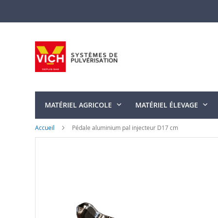
Allez
au
contenu
MATÉRIEL AGRICOLE
MATÉRIEL ÉLEVAGE
Accueil
Pédale aluminium pal injecteur D17 cm
Skip
to
the
end
of
the
images
gallery