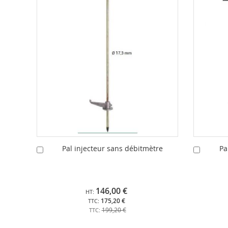
Pal injecteur sans débitmètre
Pa
Ajouter
Ajouter
au
au
panier
panier
146,00 €
175,20 €
199,20 €