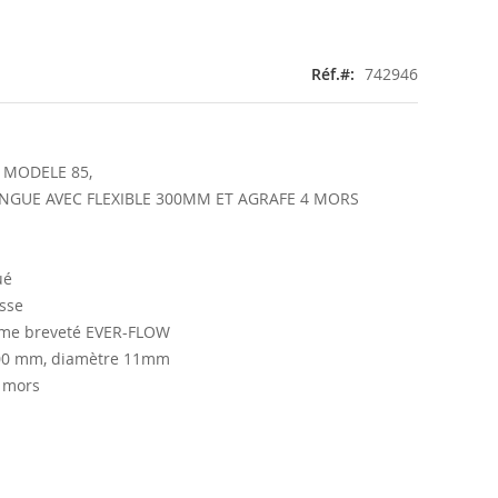
Réf.
742946
 MODELE 85,
INGUE AVEC FLEXIBLE 300MM ET AGRAFE 4 MORS
ué
sse
ème breveté EVER-FLOW
 300 mm, diamètre 11mm
4 mors