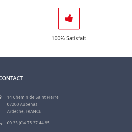
100% Satisfait
CONTACT
14 Chemin de Saint Pierre
07200 Aubenas
Ardèche, FRANCE
00 33 (0)4 75 37 44 85