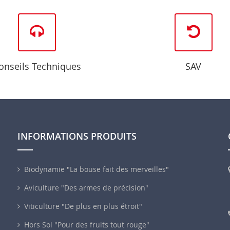
onseils Techniques
SAV
INFORMATIONS PRODUITS
Biodynamie "La bouse fait des merveilles"
Aviculture "Des armes de précision"
Viticulture "De plus en plus étroit"
Hors Sol "Pour des fruits tout rouge"