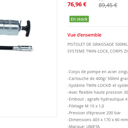
76,96 €
89,45 €
En stock
Vue d’ensemble
PISTOLET DE GRAISSAGE 500ML
SYSTEME TWIN-LOCK, CORPS Z
-Corps de pompe en acier zing
-Cartouche de 400g/ 500ml grai
-Système TWIN-LOCK© et syst
-Avec flexible haute pression
-Embout : agrafe hydraulique 
-Filetage M 10 x 1,0
-Pression d'épreuve 200 bar
-Dimensions 403 x 170 x 60 mm
-Marque: UMETA