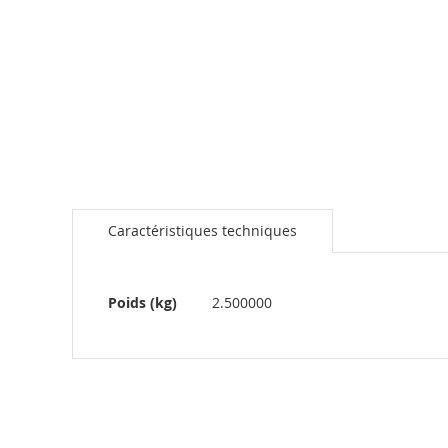
the
beginning
of
the
images
gallery
Caractéristiques techniques
Plus
Poids (kg)
2.500000
d’information