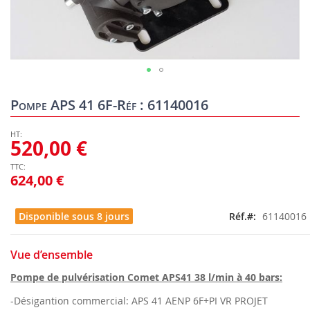
Skip
to
Pompe APS 41 6F-Réf : 61140016
the
beginning
of
520,00 €
the
images
624,00 €
gallery
Disponible sous 8 jours
Réf.
61140016
Vue d’ensemble
Pompe de pulvérisation Comet APS41 38 l/min à 40 bars:
-Désigantion commercial: APS 41 AENP 6F+PI VR PROJET