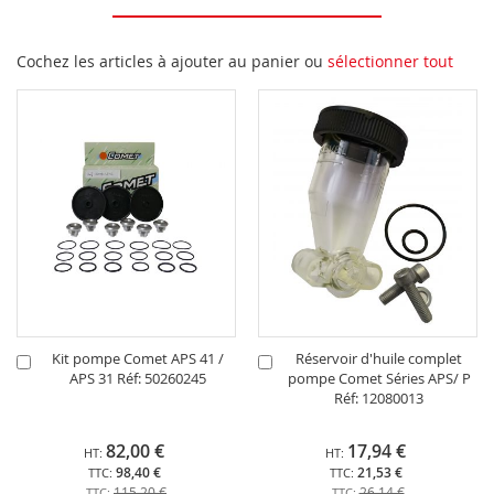
Cochez les articles à ajouter au panier ou
sélectionner tout
Kit pompe Comet APS 41 /
Réservoir d'huile complet
Ajouter
Ajouter
APS 31 Réf: 50260245
pompe Comet Séries APS/ P
au
au
Réf: 12080013
panier
panier
82,00 €
17,94 €
98,40 €
21,53 €
115,20 €
26,14 €