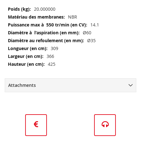
Plus
20.000000
d’information
NBR
14.1
Ø60
Ø35
309
366
425
Attachments