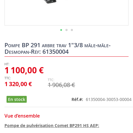
Skip
to
Pompe BP 291 arbre trav 1"3/8 mâle-mâle-
the
Desmopan-Réf: 61350004
beginning
of
the
1 100,00 €
images
gallery
1 320,00 €
1 906,08 €
En stock
Réf.
61350004-30053-00004
Vue d’ensemble
Pompe de pulvérisation Comet BP291 HS AEP: