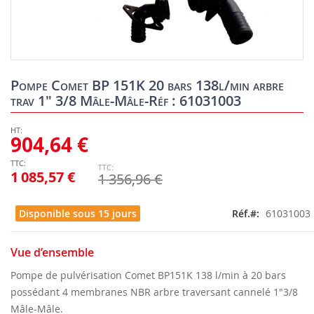
Skip
to
Pompe Comet BP 151K 20 bars 138l/min arbre
the
trav 1" 3/8 Mâle-Mâle-Réf : 61031003
beginning
of
the
904,64 €
images
gallery
1 085,57 €
1 356,96 €
Disponible sous 15 jours
Réf.
61031003
Vue d’ensemble
Pompe de pulvérisation Comet BP151K 138 l/min à 20 bars
possédant 4 membranes NBR arbre traversant cannelé 1"3/8
Mâle-Mâle.