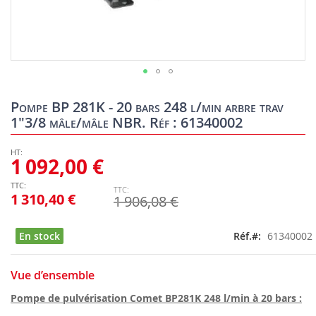
Skip
to
Pompe BP 281K - 20 bars 248 l/min arbre trav
the
1"3/8 mâle/mâle NBR. Réf : 61340002
beginning
of
the
1 092,00 €
images
gallery
1 310,40 €
1 906,08 €
En stock
Réf.
61340002
Vue d’ensemble
Pompe de pulvérisation Comet BP281K 248 l/min à 20 bars :