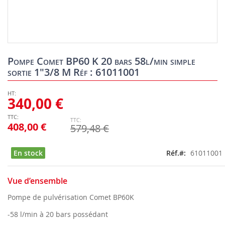
Skip
to
Pompe Comet BP60 K 20 bars 58l/min simple
the
sortie 1"3/8 M Réf : 61011001
beginning
of
the
340,00 €
images
gallery
408,00 €
579,48 €
En stock
Réf.
61011001
Vue d’ensemble
Pompe de pulvérisation Comet BP60K
-58 l/min à 20 bars possédant