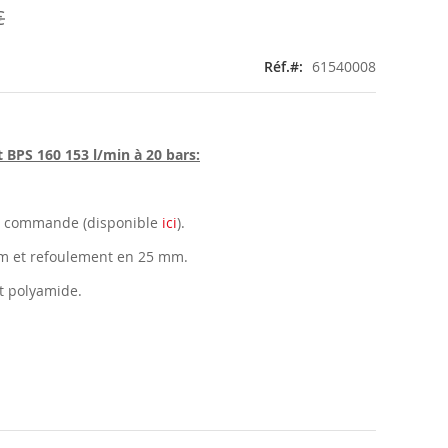
€
Réf.
61540008
BPS 160 153 l/min à 20 bars:
e commande (disponible
ici
).
mm et refoulement en 25 mm.
t polyamide.