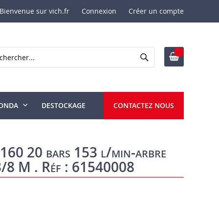
Bienvenue sur vich.fr
Connexion
Créer un compte
Rechercher
ercher
ONDA
DESTOCKAGE
CONTACTEZ NOUS
60 20 bars 153 l/min-arbre
 3/8 M . Réf : 61540008