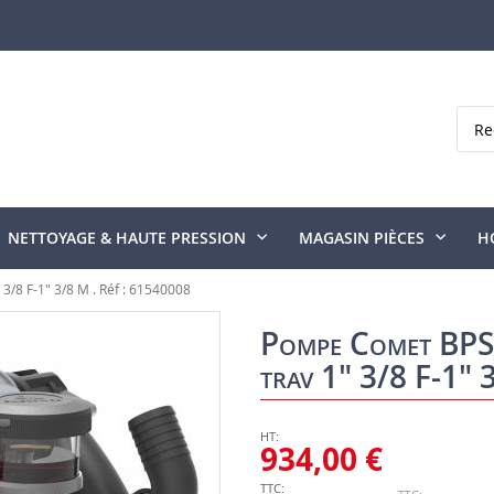
Rech
NETTOYAGE & HAUTE PRESSION
MAGASIN PIÈCES
H
/8 F-1" 3/8 M . Réf : 61540008
Pompe Comet BPS1
trav 1" 3/8 F-1"
934,00 €