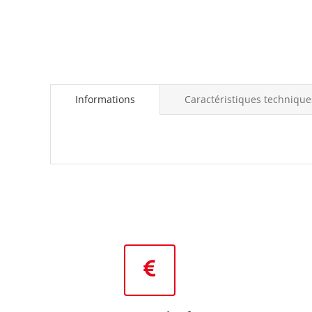
the
beginning
of
the
images
gallery
Informations
Caractéristiques technique