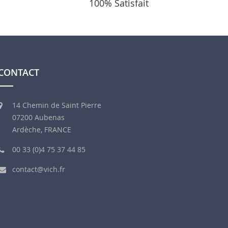
100% Satisfait
CONTACT
14 Chemin de Saint Pierre
07200 Aubenas
Ardèche, FRANCE
00 33 (0)4 75 37 44 85
contact@vich.fr