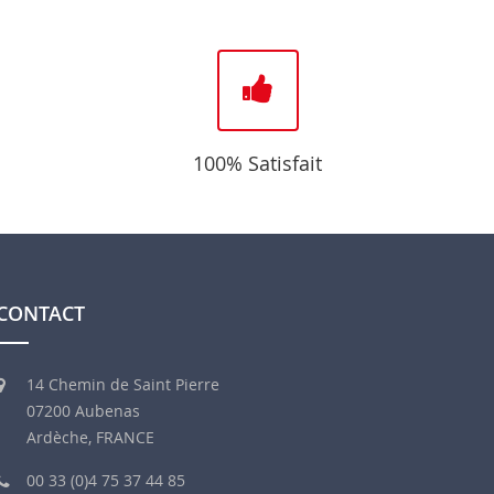
100% Satisfait
CONTACT
14 Chemin de Saint Pierre
07200 Aubenas
Ardèche, FRANCE
00 33 (0)4 75 37 44 85