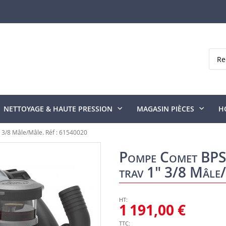
Rech
NETTOYAGE & HAUTE PRESSION
MAGASIN PIÈCES
H
 3/8 Mâle/Mâle. Réf : 61540020
Pompe Comet BPS1
trav 1" 3/8 Mâle
1 191,00 €