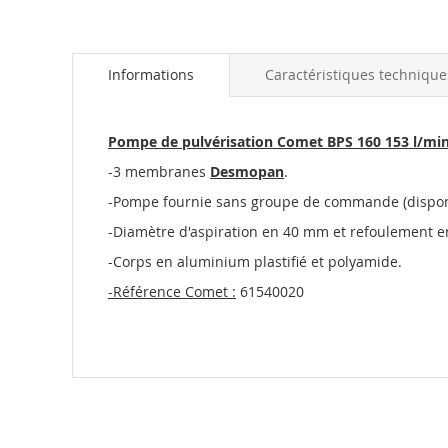
the
beginning
of
the
Informations
Caractéristiques technique
images
gallery
Pompe de pulvérisation Comet BPS 160 153 l/min 
-3 membranes
Desmopan
.
-Pompe fournie sans groupe de commande (dispo
-Diamètre d'aspiration en 40 mm et refoulement 
-Corps en aluminium plastifié et polyamide.
-Référence Comet :
61540020