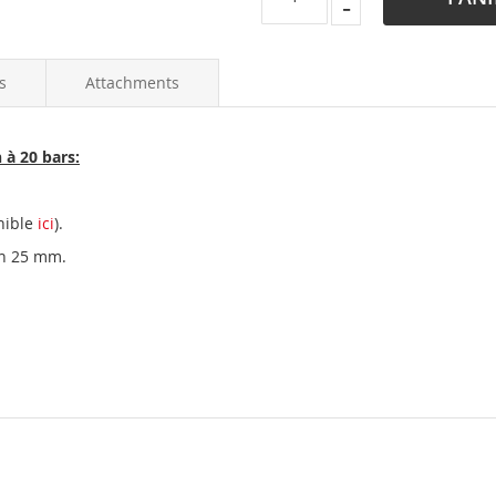
s
Attachments
à 20 bars:
nible
ici
).
en 25 mm.