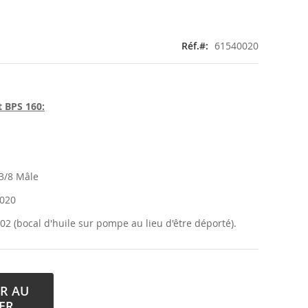
Réf.
61540020
 BPS 160:
 3/8 Mâle
0020
2 (bocal d'huile sur pompe au lieu d'être déporté).
R AU
ER