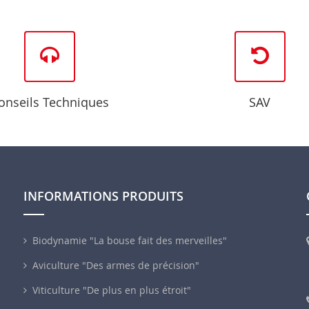
onseils Techniques
SAV
INFORMATIONS PRODUITS
Biodynamie "La bouse fait des merveilles"
Aviculture "Des armes de précision"
Viticulture "De plus en plus étroit"