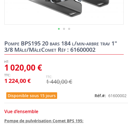
Skip
to
Pompe BPS195 20 bars 184 l/min-arbre trav 1"
the
3/8 Mâle/MâleComet Réf : 61600002
beginning
of
the
1 020,00 €
images
gallery
1 224,00 €
1 440,00 €
Disponible sous 15 jours
Réf.
61600002
Vue d’ensemble
Pompe de pulvérisation Comet BPS 195: