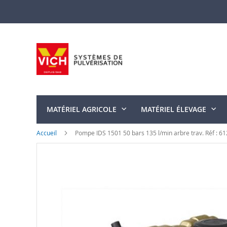
Allez
au
contenu
MATÉRIEL AGRICOLE
MATÉRIEL ÉLEVAGE
Accueil
Pompe IDS 1501 50 bars 135 l/min arbre trav. Réf : 6
Skip
to
the
end
of
the
images
gallery