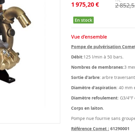
1 975,20 €
2 852,5
En stock
Vue d’ensemble
Pompe de pulvérisation Comet
Débit
:125 l/min à 50 bars.
Nombres de membranes
:3 m
Sortie d'arbre
: arbre traversan
Diamètre d'aspiration
: 40 mm 
Diamètre refoulement
: G3/4"F
Corps en laiton
.
Pompe nue fournie sans group
Référence Comet :
61290001