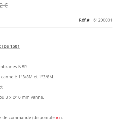
2 €
Réf.
61290001
 IDS 1501
embranes NBR
t cannelé 1"3/8M et 1"3/8M.
et
 ou 3 x Ø10 mm vanne.
e de commande (disponible
ici
).