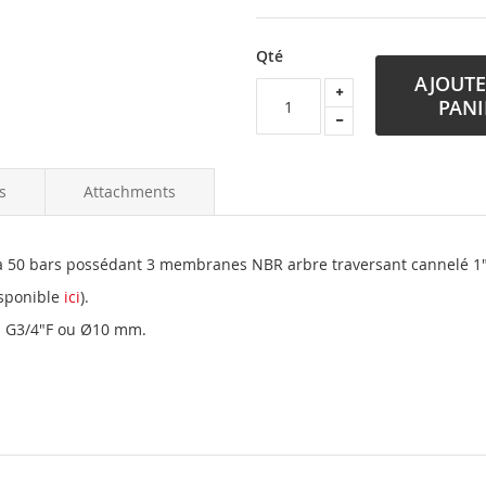
Qté
AJOUTE
PANI
s
Attachments
à 50 bars possédant 3 membranes NBR arbre traversant cannelé 1
sponible
ici
).
n G3/4"F ou Ø10 mm.