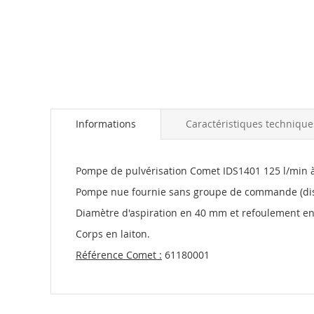
the
beginning
of
the
images
gallery
Informations
Caractéristiques technique
Pompe de pulvérisation Comet IDS1401 125 l/min 
Pompe nue fournie sans groupe de commande (di
Diamètre d'aspiration en 40 mm et refoulement e
Corps en laiton.
Référence Comet :
61180001