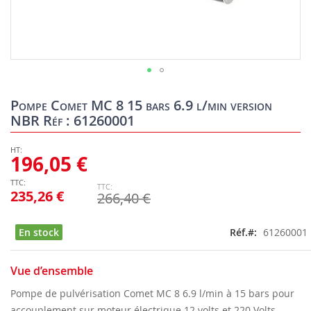
Skip
to
Pompe Comet MC 8 15 bars 6.9 l/min version
the
NBR Réf : 61260001
beginning
of
the
196,05 €
images
gallery
235,26 €
266,40 €
En stock
Réf.
61260001
Vue d’ensemble
Pompe de pulvérisation Comet MC 8 6.9 l/min à 15 bars pour
accouplement sur moteur électrique 12 volts et 220 Volts