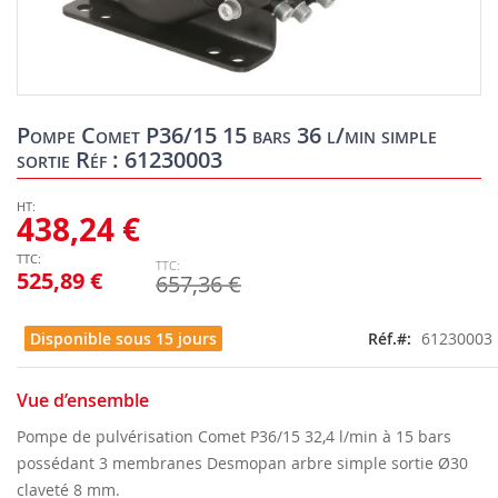
Skip
to
Pompe Comet P36/15 15 bars 36 l/min simple
the
sortie Réf : 61230003
beginning
of
the
438,24 €
images
gallery
525,89 €
657,36 €
Disponible sous 15 jours
Réf.
61230003
Vue d’ensemble
Pompe de pulvérisation Comet P36/15 32,4 l/min à 15 bars
possédant 3 membranes Desmopan arbre simple sortie Ø30
claveté 8 mm.