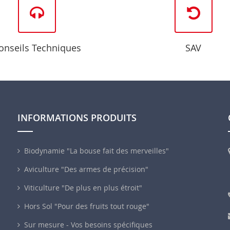
onseils Techniques
SAV
INFORMATIONS PRODUITS
Biodynamie "La bouse fait des merveilles"
Aviculture "Des armes de précision"
Viticulture "De plus en plus étroit"
Hors Sol "Pour des fruits tout rouge"
Sur mesure - Vos besoins spécifiques