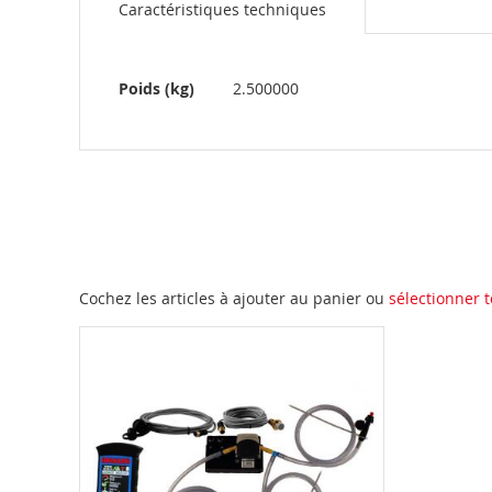
Caractéristiques techniques
the
beginning
of
the
Plus
Poids (kg)
2.500000
images
d’information
gallery
Cochez les articles à ajouter au panier ou
sélectionner t