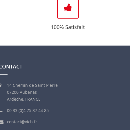
100% Satisfait
CONTACT
14 Chemin de Saint Pierre
07200 Aubenas
Ardèche, FRANCE
00 33 (0)4 75 37 44 85
contact@vich.fr