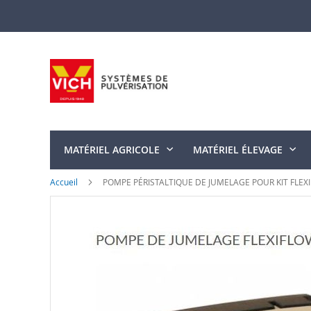
Allez
au
contenu
MATÉRIEL AGRICOLE
MATÉRIEL ÉLEVAGE
Accueil
POMPE PÉRISTALTIQUE DE JUMELAGE POUR KIT FLEX
Skip
to
the
end
of
the
images
gallery