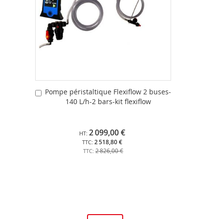
Pompe péristaltique Flexiflow 2 buses-
Ajouter
140 L/h-2 bars-kit flexiflow
au
panier
2 099,00 €
2 518,80 €
2 826,00 €