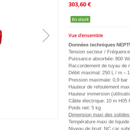
303,60 €
En stock
Vue d’ensemble
Données techniques
NEPT
Tension secteur / Fréquence
Puissance absorbée:
800 Wa
Raccordement de tuyau de r
Débit maximal:
250 L
/ m
–
1
Pression maximale:
0,9 bar
Hauteur de refoulement
maxi
Hauteur immersion (utilisati
Câble électrique:
10 m H05 
Poids net:
5 kg
Dimension maxi des solides
Température
maxi de liquid
Niveau de bruit:
NC car sub