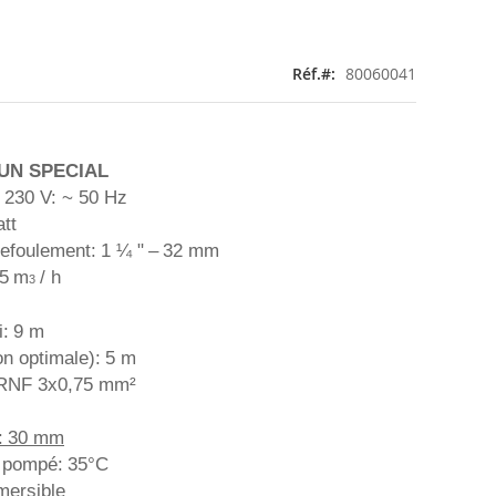
Réf.
80060041
UN SPECIAL
230 V: ~ 50 Hz
tt
efoulement:
1 ¼ "
–
32 mm
5
m
/ h
3
:
9 m
on optimale):
5 m
RNF 3x0,75 mm²
:
30 mm
e pompé:
35°C
mersible