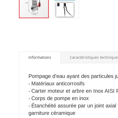
Skip
to
the
beginning
of
the
images
Informations
Caractéristiques technique
gallery
Pompage d’eau ayant des particules 
-
Matériaux anticorrosifs
-
Carter moteur et arbre en Inox AISI 
-
Corps de pompe en inox
-
Étanchéité assurée par un joint axia
garniture céramique