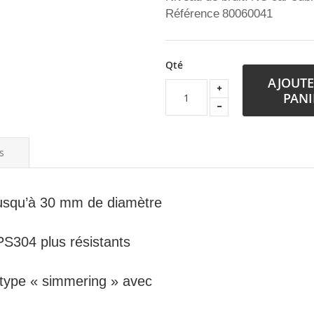
Référence
80060041
Qté
AJOUTE
PANI
s
jusqu’à 30 mm de diamètre
PS304 plus résistants
l type « simmering » avec