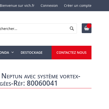
Bienvenue sur vich.fr
Connexion
Créer un compte
Rechercher
ercher
ONDA
DESTOCKAGE
CONTACTEZ NOUS
 Neptun avec système vortex-
rgées-Réf: 80060041