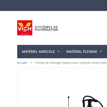
Allez
au
contenu
MATÉRIEL AGRICOLE
MATÉRIEL ÉLEVAGE
Accueil
Pompe de relevage Neptun avec système vortex-Spéc
Skip
to
the
end
of
the
images
gallery