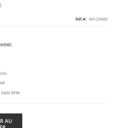
€
Réf.
64120400
Comet:
tres
 HP
: 3400 RPM
R AU
ER