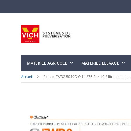
Allez
au
contenu
MATÉRIEL AGRICOLE
MATÉRIEL ÉLEVAGE
Accueil
Pompe FWD2 5040G-Ø 1"-276 Bar-19.2 litres minutes
Skip
to
the
end
of
the
images
gallery