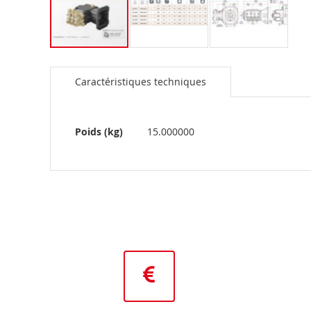
Skip
to
Caractéristiques techniques
the
beginning
of
the
Plus
Poids (kg)
15.000000
images
d’information
gallery