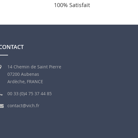
100% Satisfait
CONTACT
14 Chemin de Saint Pierre
07200 Aubenas
Ardèche, FRANCE
00 33 (0)4 75 37 44 85
contact@vich.fr