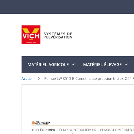
Allez
au
contenu
MATÉRIEL AGRICOLE
MATÉRIEL ÉLEVAGE
Accueil
Pompe LW 3513 E-Comet haute pression triplex-Ø24 
Skip
to
the
end
of
the
images
gallery