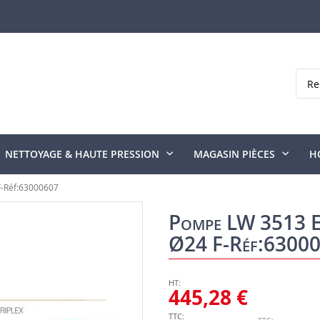
Rech
NETTOYAGE & HAUTE PRESSION
MAGASIN PIÈCES
H
F-Réf:63000607
Pompe LW 3513 E-
Ø24 F-Réf:6300
445,28 €