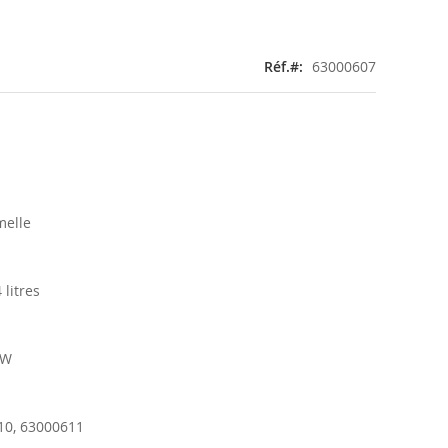
Réf.
63000607
melle
 litres
KW
10, 63000611