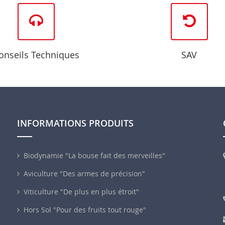
onseils Techniques
SAV
INFORMATIONS PRODUITS
Biodynamie "La bouse fait des merveilles"
Aviculture "Des armes de précision"
Viticulture "De plus en plus étroit"
Hors Sol "Pour des fruits tout rouge"