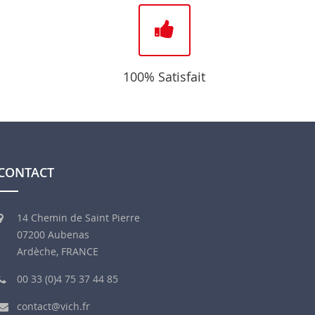
100% Satisfait
CONTACT
14 Chemin de Saint Pierre
07200 Aubenas
Ardèche, FRANCE
00 33 (0)4 75 37 44 85
contact@vich.fr