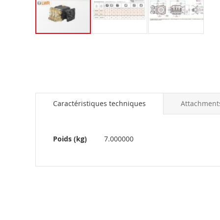
Skip
to
the
beginning
of
the
images
Caractéristiques techniques
Attachment
gallery
Plus
Poids (kg)
7.000000
d’information