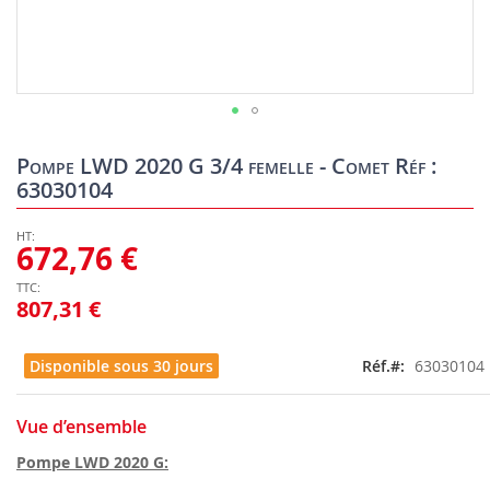
Skip
to
Pompe LWD 2020 G 3/4 femelle - Comet Réf :
the
63030104
beginning
of
the
672,76 €
images
gallery
807,31 €
Disponible sous 30 jours
Réf.
63030104
Vue d’ensemble
Pompe LWD 2020 G: