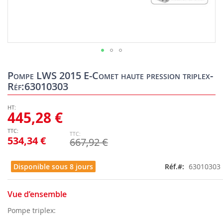
Skip
to
Pompe LWS 2015 E-Comet haute pression triplex-
the
Réf:63010303
beginning
of
the
445,28 €
images
gallery
534,34 €
667,92 €
Disponible sous 8 jours
Réf.
63010303
Vue d’ensemble
Pompe triplex: