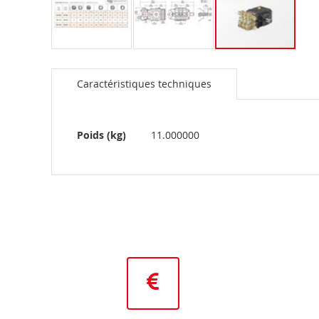
Skip
to
Caractéristiques techniques
the
beginning
of
the
Plus
Poids (kg)
11.000000
images
d’information
gallery