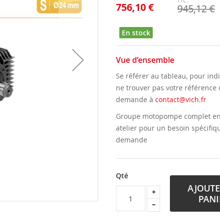
756,10 €
945,12 €
En stock
Vue d’ensemble
Se référer au tableau, pour indi
ne trouver pas votre référence 
demande à
contact@vich.fr
Groupe motopompe complet en é
atelier pour un besoin spécifiq
demande
Qté
AJOUTE
PANI