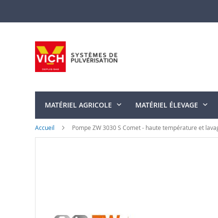
Allez
au
contenu
MATÉRIEL AGRICOLE
MATÉRIEL ÉLEVAGE
Accueil
Pompe ZW 3030 S Comet - haute température et lava
Skip
to
the
end
of
the
images
gallery