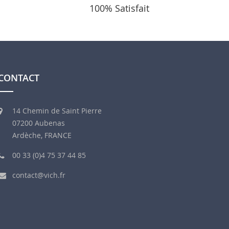
100% Satisfait
CONTACT
14 Chemin de Saint Pierre
07200 Aubenas
Ardèche, FRANCE
00 33 (0)4 75 37 44 85
contact@vich.fr