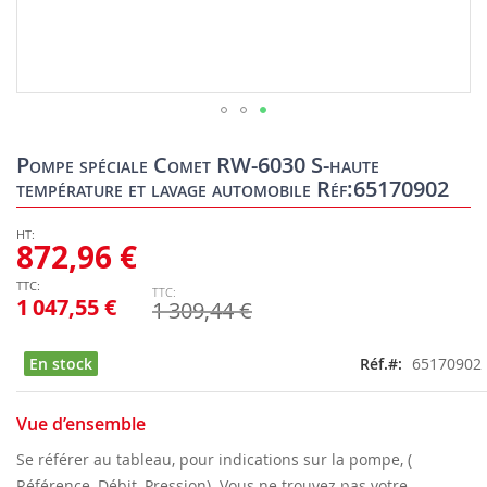
Skip
to
Pompe spéciale Comet RW-6030 S-haute
the
température et lavage automobile Réf:65170902
beginning
of
the
872,96 €
images
gallery
1 047,55 €
1 309,44 €
En stock
Réf.
65170902
Vue d’ensemble
Se référer au tableau, pour indications sur la pompe, (
Référence, Débit, Pression). Vous ne trouvez pas votre