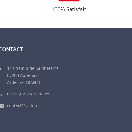
100% Satisfait
CONTACT
14 Chemin de Saint Pierre
07200 Aubenas
Ardèche, FRANCE
00 33 (0)4 75 37 44 85
contact@vich.fr