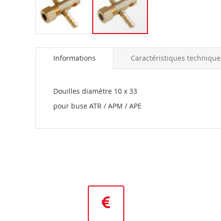
Skip
to
Informations
Caractéristiques technique
the
beginning
of
the
Douilles diamètre 10 x 33
images
pour buse ATR / APM / APE
gallery