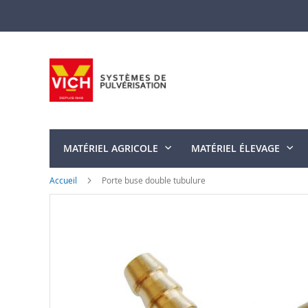
Allez
au
contenu
MATÉRIEL AGRICOLE
MATÉRIEL ÉLEVAGE
Accueil
Porte buse double tubulure
Skip
to
the
end
of
the
images
gallery