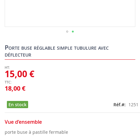
Skip
to
Porte buse réglable simple tubulure avec
the
déflecteur
beginning
of
the
15,00 €
images
gallery
18,00 €
En stock
Réf.
1251
Vue d’ensemble
porte buse à pastille fermable