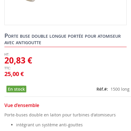
Skip
to
Porte buse double longue portée pour atomiseur
the
avec antigoutte
beginning
of
the
20,83 €
images
gallery
25,00 €
En stock
Réf.
1500 long
Vue d’ensemble
Porte-buses double en laiton pour turbines d'atomiseurs
intégrant un système anti-gouttes