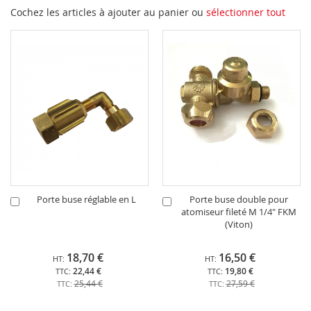
Cochez les articles à ajouter au panier ou
sélectionner tout
Porte buse réglable en L
Porte buse double pour
Ajouter
Ajouter
atomiseur fileté M 1/4" FKM
au
au
(Viton)
panier
panier
18,70 €
16,50 €
22,44 €
19,80 €
25,44 €
27,59 €