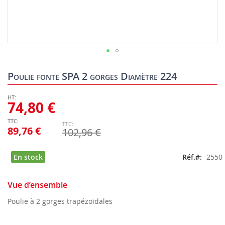
Skip
to
Poulie fonte SPA 2 gorges Diamètre 224
the
beginning
of
74,80 €
the
images
89,76 €
102,96 €
gallery
En stock
Réf.
2550
Vue d’ensemble
Poulie à 2 gorges trapézoïdales