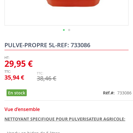
Skip
to
PULVE-PROPRE 5L-REF: 733086
the
beginning
of
29,95 €
the
images
35,94 €
38,46 €
gallery
En stock
Réf.
733086
Vue d’ensemble
NETTOYANT SPECIFIQUE POUR PULVERISATEUR AGRICOLE: