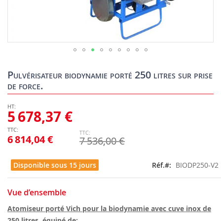
Skip
to
Pulvérisateur biodynamie porté 250 litres sur prise
the
de force.
beginning
of
the
5 678,37 €
images
gallery
6 814,04 €
7 536,00 €
Disponible sous 15 jours
Réf.
BIODP250-V2
Vue d’ensemble
Atomiseur porté Vich pour la biodynamie avec cuve inox de
250 litres, équipé de: