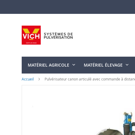
Allez
au
contenu
MATÉRIEL AGRICOLE
MATÉRIEL ÉLEVAGE
Accueil
Pulvérisateur canon articulé avec commande à dista
Skip
to
the
end
of
the
images
gallery