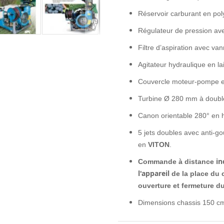
Réservoir carburant en poly
Régulateur de pression ave
Filtre d’aspiration avec va
A
gitateur hydraulique en la
Couvercle moteur-pompe en
Turbine Ø 280 mm à double
Canon orientable 280° en ho
5 jets doubles avec anti-go
en
VITON
.
in
Commande
à
distance
l'appareil
de
la
place
du
ouverture
et
fermeture du
Dimensions chassis 150 