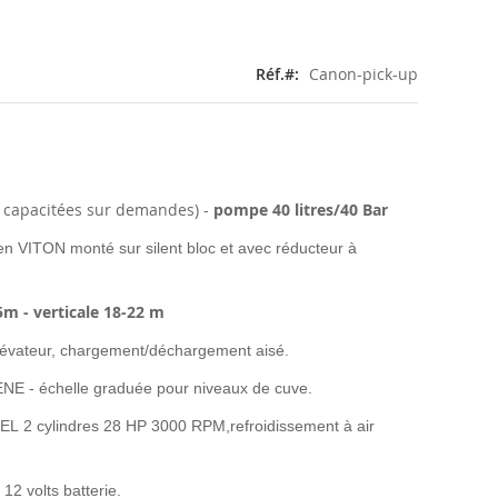
Réf.
Canon-pick-up
s capacitées sur demandes) -
pompe 40 litres/40 Bar
 VITON monté sur silent bloc
et avec réducteur à
5m - verticale 18-22 m
 élévateur, chargement/déchargement aisé.
E - échelle graduée pour niveaux de cuve.
SEL
2
cylindres
28
HP
3000
RPM,
refroidissement à air
12 volts batterie.