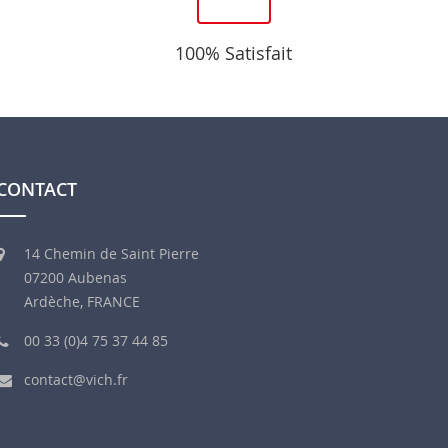
100% Satisfait
CONTACT
14 Chemin de Saint Pierre
07200 Aubenas
Ardèche, FRANCE
00 33 (0)4 75 37 44 85
contact@vich.fr