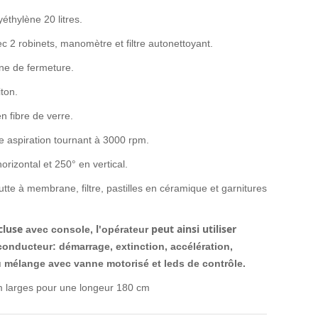
éthylène 20 litres.
c 2 robinets, manomètre et filtre
autonettoyant.
nne de fermeture.
iton.
 fibre de verre.
 aspiration tournant à 3000 rpm.
rizontal et 250° en vertical.
utte à membrane, filtre, pastilles en
céramique et garnitures
cluse
l'
peut ainsi utiliser
avec
console,
opérateur
conducteur:
démarrage,
extinction,
accélération,
 mélange avec vanne motorisé et leds de contrôle.
cm
larges pour une longeur 180 cm