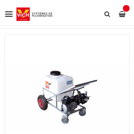
Allez
au
contenu
Rechercher
Skip
to
the
end
of
the
images
gallery