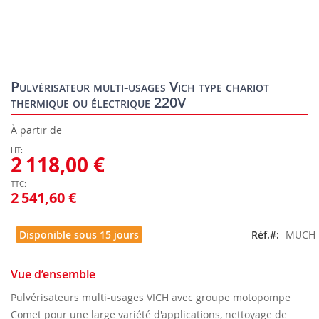
Skip
to
Pulvérisateur multi-usages Vich type chariot
the
thermique ou électrique 220V
beginning
of
À partir de
the
images
2 118,00 €
gallery
2 541,60 €
Disponible sous 15 jours
Réf.
MUCH
Vue d’ensemble
Pulvérisateurs multi-usages VICH avec groupe motopompe
Comet pour une large variété d'applications, nettoyage de