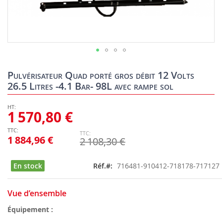
Skip
to
Pulvérisateur Quad porté gros débit 12 Volts
the
26.5 Litres -4.1 Bar- 98L avec rampe sol
beginning
of
the
1 570,80 €
images
gallery
1 884,96 €
2 108,30 €
En stock
Réf.
716481-910412-718178-717127
Vue d’ensemble
Équipement :