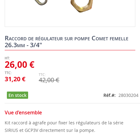
Skip
to
Raccord de régulateur sur pompe Comet femelle
the
26.3mm - 3/4"
beginning
of
the
26,00 €
images
gallery
31,20 €
42,00 €
En stock
Réf.
28030204
Vue d’ensemble
Kit raccord à agrafe pour fixer les régulateurs de la série
SIRIUS et GCP3V directement sur la pompe.