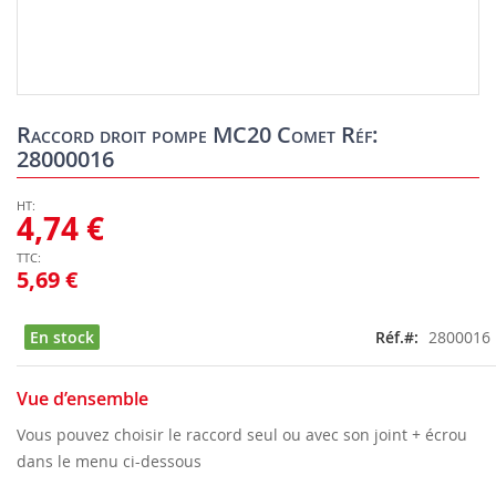
Skip
to
Raccord droit pompe MC20 Comet Réf:
the
28000016
beginning
of
the
4,74 €
images
gallery
5,69 €
En stock
Réf.
2800016
Vue d’ensemble
Vous pouvez choisir le raccord seul ou avec son joint + écrou
dans le menu ci-dessous