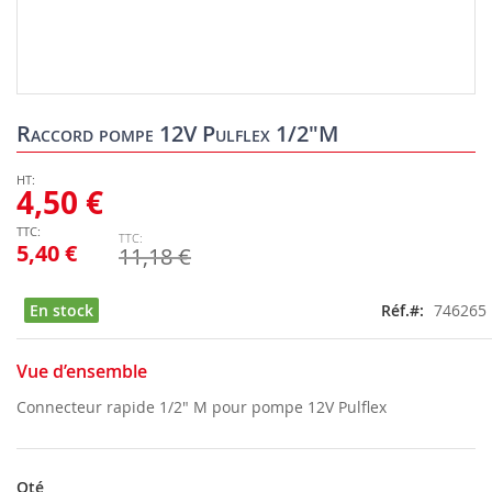
Skip
to
Raccord pompe 12V Pulflex 1/2"M
the
beginning
of
4,50 €
the
images
5,40 €
11,18 €
gallery
En stock
Réf.
746265
Vue d’ensemble
Connecteur rapide 1/2" M pour pompe 12V Pulflex
Qté