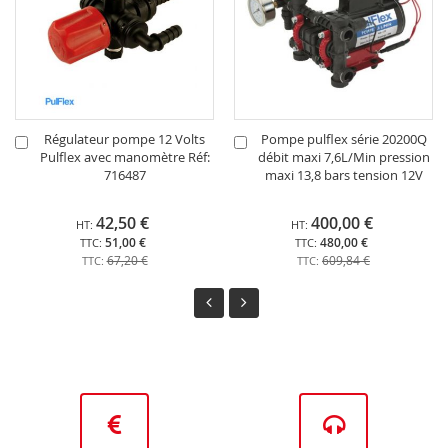
Régulateur pompe 12 Volts
Pompe pulflex série 20200Q
Ajouter
Ajouter
Pulflex avec manomètre Réf:
débit maxi 7,6L/Min pression
au
au
716487
maxi 13,8 bars tension 12V
panier
panier
42,50 €
400,00 €
51,00 €
480,00 €
67,20 €
609,84 €