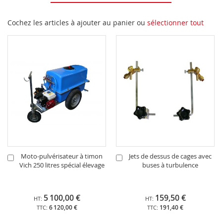
Cochez les articles à ajouter au panier ou
sélectionner tout
Moto-pulvérisateur à timon
Jets de dessus de cages avec
Ajouter
Ajouter
Vich 250 litres spécial élevage
buses à turbulence
au
au
panier
panier
5 100,00 €
159,50 €
6 120,00 €
191,40 €