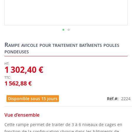
Skip
to
Rampe avicole pour traitement batîments poules
the
pondeuses
beginning
of
the
1 302,40 €
images
gallery
1 562,88 €
Disponible sous 15 jours
Réf.
2224
Vue d’ensemble
Cette rampe permet de traiter de 3 à 6 niveaux de cages en
fonction de la configuration choisie dans les bâtiments de