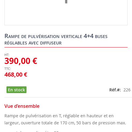
Skip
to
Rampe de pulvérisation verticale 4+4 buses
the
réglables avec diffuseur
beginning
of
the
390,00 €
images
gallery
468,00 €
En stock
Réf.
226
Vue d’ensemble
Rampe de pulvérisation en T, réglable en hauteur et en
largeur, ouverture totale de 170 cm, 50 bars de pression max.