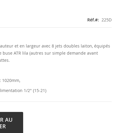
Réf.
225D
uteur et en largeur avec 8 jets doubles laiton, équipés
 buse ATR lila (autres sur simple demande avant
ttes.
e: 1020mm,
imentation 1/2" (15-21)
R AU
ER