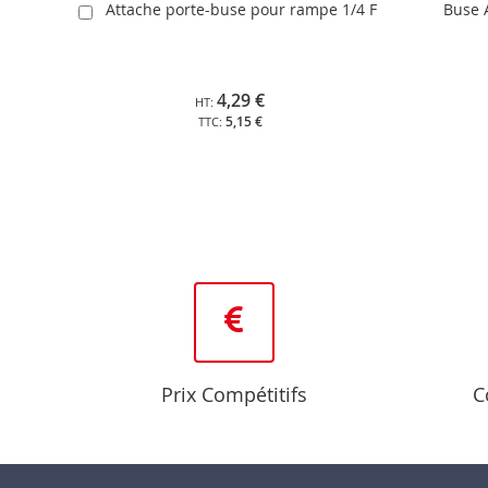
Attache porte-buse pour rampe 1/4 F
Buse 
Ajouter
au
panier
4,29 €
5,15 €
Prix Compétitifs
C