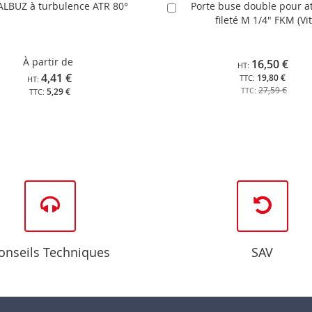
ALBUZ à turbulence ATR 80°
Porte buse double pour a
Ajouter
fileté M 1/4" FKM (Vi
au
panier
À partir de
16,50 €
4,41 €
19,80 €
27,59 €
5,29 €
onseils Techniques
SAV