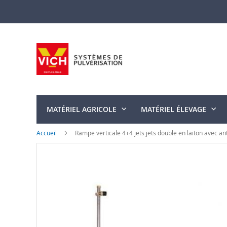
Allez
au
contenu
MATÉRIEL AGRICOLE
MATÉRIEL ÉLEVAGE
Accueil
Rampe verticale 4+4 jets jets double en laiton avec an
Skip
to
the
end
of
the
images
gallery