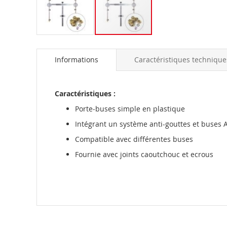
Skip
to
Informations
Caractéristiques technique
the
beginning
of
the
Caractéristiques :
images
Porte-buses simple en plastique
gallery
Intégrant un système anti-gouttes et buses 
Compatible avec différentes buses
Fournie avec joints caoutchouc et ecrous