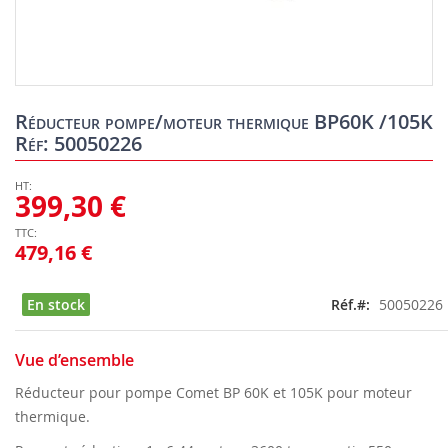
Skip
to
Réducteur pompe/moteur thermique BP60K /105K
the
Réf: 50050226
beginning
of
the
399,30 €
images
gallery
479,16 €
En stock
Réf.
50050226
Vue d’ensemble
Réducteur pour pompe Comet BP 60K et 105K pour moteur
thermique.