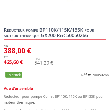
Skip
to
Réducteur pompe BP110K/115K/135K pour
the
moteur thermique GX200 Réf: 50050266
beginning
of
the
388,00 €
images
gallery
465,60 €
541,20 €
En stock
Réf.
50050266
Vue d’ensemble
Réducteur pour pompe Comet
BP110K, 115K ou BP135K
pour
moteur thermique.