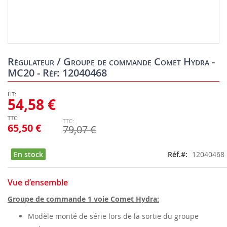
Skip
to
Régulateur / Groupe de commande Comet Hydra -
the
MC20 - Réf: 12040468
beginning
of
the
54,58 €
images
gallery
65,50 €
79,07 €
En stock
Réf.
12040468
Vue d’ensemble
Groupe de commande 1 voie Comet Hydra:
Modèle monté de série lors de la sortie du groupe