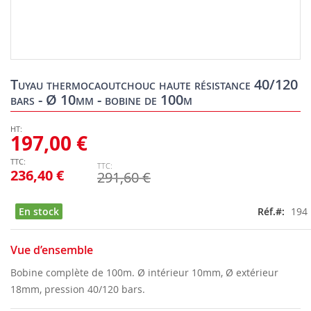
Skip
to
Tuyau thermocaoutchouc haute résistance 40/120
the
bars - Ø 10mm - bobine de 100m
beginning
of
the
197,00 €
images
gallery
236,40 €
291,60 €
En stock
Réf.
194
Vue d’ensemble
Bobine complète de 100m. Ø intérieur 10mm, Ø extérieur
18mm, pression 40/120 bars.