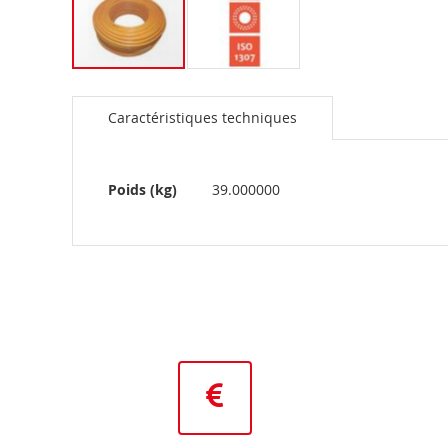
Skip
to
Caractéristiques techniques
the
beginning
of
the
Plus
Poids (kg)
39.000000
images
d’information
gallery