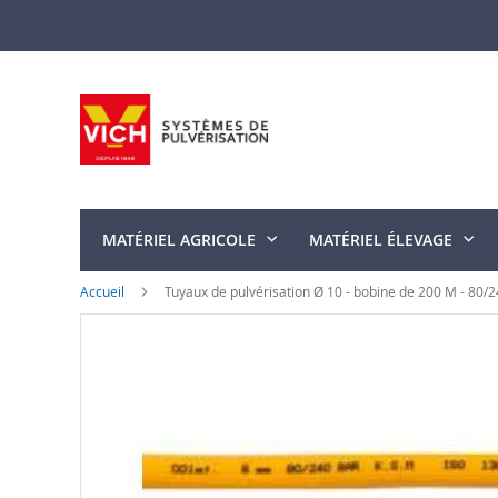
Allez
au
contenu
MATÉRIEL AGRICOLE
MATÉRIEL ÉLEVAGE
Accueil
Tuyaux de pulvérisation Ø 10 - bobine de 200 M - 80/2
Skip
to
the
end
of
the
images
gallery