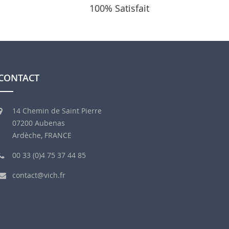
100% Satisfait
CONTACT
14 Chemin de Saint Pierre
07200 Aubenas
Ardèche, FRANCE
00 33 (0)4 75 37 44 85
contact@vich.fr