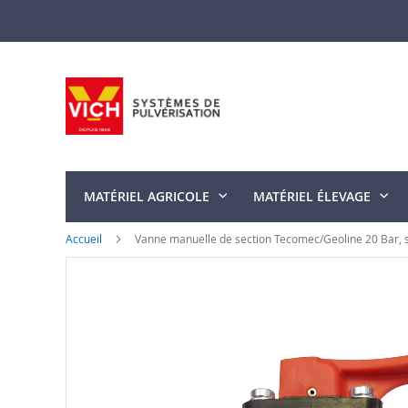
Allez
au
contenu
MATÉRIEL AGRICOLE
MATÉRIEL ÉLEVAGE
Accueil
Vanne manuelle de section Tecomec/Geoline 20 Bar, 
Skip
to
the
end
of
the
images
gallery