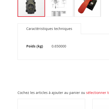
Skip
to
Caractéristiques techniques
the
beginning
of
the
Plus
Poids (kg)
0.650000
images
d’information
gallery
Cochez les articles à ajouter au panier ou
sélectionner t