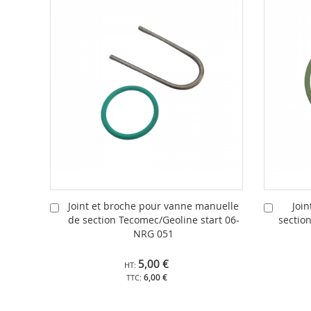
Joint et broche pour vanne manuelle
Joi
Ajouter
Ajouter
de section Tecomec/Geoline start 06-
sectio
au
au
NRG 051
panier
panier
5,00 €
6,00 €