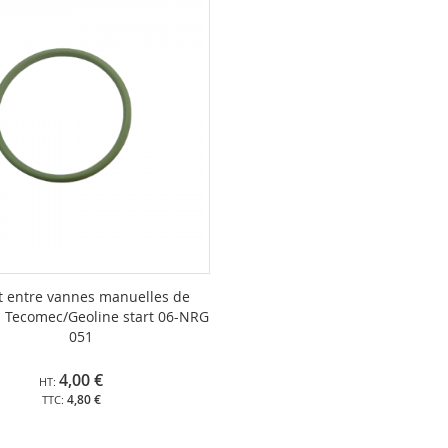
nt entre vannes manuelles de
n Tecomec/Geoline start 06-NRG
051
4,00 €
4,80 €