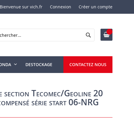
Bienvenue sur vich.fr
Connexion
Créer un compte
Rechercher
ercher
ONDA
DESTOCKAGE
CONTACTEZ NOUS
e section Tecomec/Geoline 20
compensé série start 06-NRG