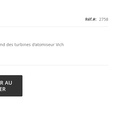
Réf.
2758
fond des turbines d'atomiseur Vich
R AU
ER