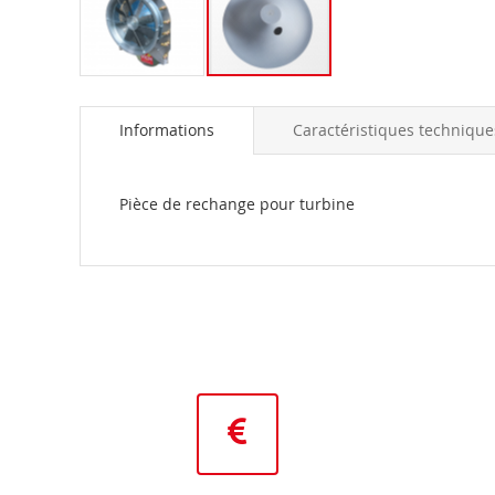
Skip
to
Informations
Caractéristiques technique
the
beginning
of
the
Pièce de rechange pour turbine
images
gallery