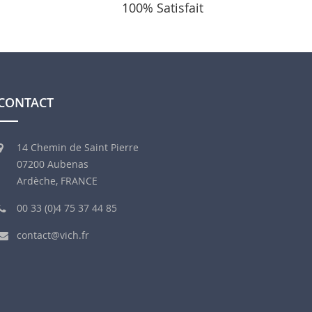
100% Satisfait
CONTACT
14 Chemin de Saint Pierre
07200 Aubenas
Ardèche, FRANCE
00 33 (0)4 75 37 44 85
contact@vich.fr