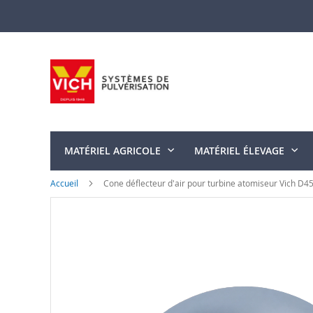
Allez
au
contenu
MATÉRIEL AGRICOLE
MATÉRIEL ÉLEVAGE
Accueil
Cone déflecteur d'air pour turbine atomiseur Vich D4
Skip
to
the
end
of
the
images
gallery