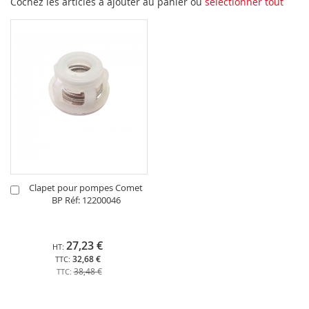
Cochez les articles à ajouter au panier ou
sélectionner tout
Clapet pour pompes Comet
Ajouter
BP Réf: 12200046
au
panier
27,23 €
32,68 €
38,48 €