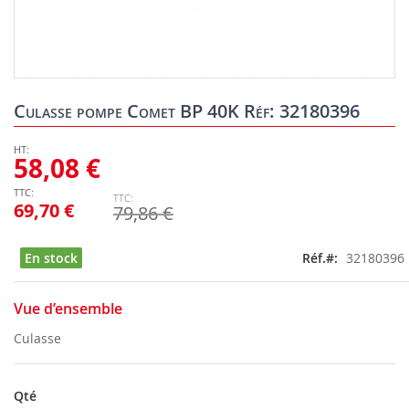
Skip
to
Culasse pompe Comet BP 40K Réf: 32180396
the
beginning
of
58,08 €
the
images
69,70 €
79,86 €
gallery
En stock
Réf.
32180396
Vue d’ensemble
Culasse
Qté