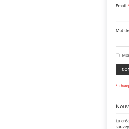
Email
Mot de
Mon
CO
Nouve
La cré
sauveg